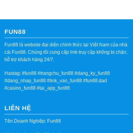
FUN88
Fun88
là website đại diện chính thức tại Việt Nam của nhà
cái Fun88. Chúng tôi cung cấp link truy cập không bị chặn,
hỗ trợ khách hàng 24/7.
Hastag: #fun88 #trangchu_fun88 #dang_ky_fun88
#dang_nhap_fun88 #link_vao_fun88 #fun88.dad
#casino_fun88 #tai_app_fun88
LIÊN HỆ
Tên Doanh Nghiệp: Fun88