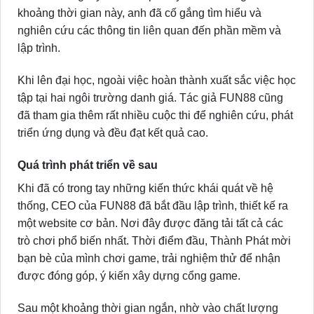
khoảng thời gian này, anh đã cố gắng tìm hiểu và
nghiên cứu các thông tin liên quan đến phần mềm và
lập trình.
Khi lên đại học, ngoài việc hoàn thành xuất sắc việc học
tập tại hai ngôi trường danh giá. Tác giả FUN88 cũng
đã tham gia thêm rất nhiều cuộc thi để nghiên cứu, phát
triển ứng dụng và đều đạt kết quả cao.
Quá trình phát triển về sau
Khi đã có trong tay những kiến thức khái quát về hệ
thống, CEO của FUN88 đã bắt đầu lập trình, thiết kế ra
một website cơ bản. Nơi đây được đăng tải tất cả các
trò chơi phổ biến nhất. Thời điểm đầu, Thành Phát mời
bạn bè của mình chơi game, trải nghiệm thử để nhận
được đóng góp, ý kiến xây dựng cổng game.
Sau một khoảng thời gian ngắn, nhờ vào chất lượng