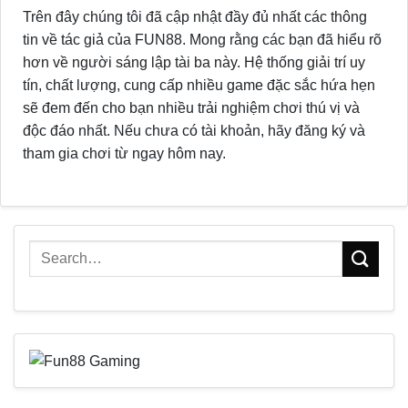
Trên đây chúng tôi đã cập nhật đầy đủ nhất các thông
tin về tác giả của FUN88. Mong rằng các bạn đã hiểu rõ
hơn về người sáng lập tài ba này. Hệ thống giải trí uy
tín, chất lượng, cung cấp nhiều game đặc sắc hứa hẹn
sẽ đem đến cho bạn nhiều trải nghiệm chơi thú vị và
độc đáo nhất. Nếu chưa có tài khoản, hãy đăng ký và
tham gia chơi từ ngay hôm nay.