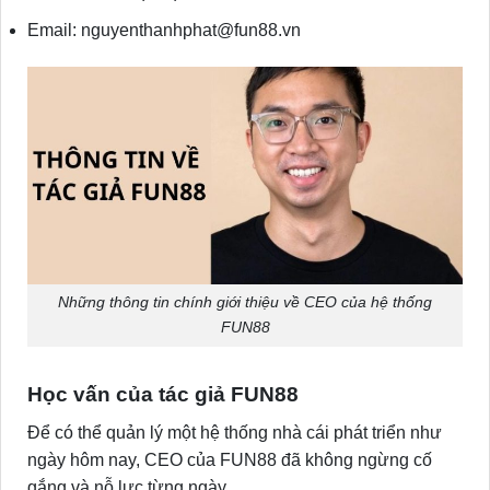
Email:
nguyenthanhphat@fun88.vn
Những thông tin chính giới thiệu về CEO của hệ thống
FUN88
Học vấn của tác giả FUN88
Để có thể quản lý một hệ thống nhà cái phát triển như
ngày hôm nay, CEO của FUN88 đã không ngừng cố
gắng và nỗ lực từng ngày.