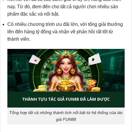
nay. Từ đó, đem đến cho tất cả người chơi nhiều sản
phẩm đặc sắc và nổi bật.
Có nhiều chương trình ưu đãi lớn, với tổng giải thưởng
lên đến hàng tỷ đồng và nhận về phản hồi rất tốt từ
thành viên.
Tổng hợp tất cả những thành tích nổi bật từ hệ thống của tác
giả FUN88