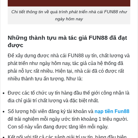
Chi tiết thông tin về quá trình phát triển nhà cái FUN88 như
ngày hôm nay
Những thành tựu mà tác giả FUN88 đã đạt
được
Để xây dựng được nhà cái FUN88 uy tín, chất lượng và
phát triển như ngày hôm nay, tác giả của hệ thống đã
phải nỗ lực rất nhiều. Hiện tại, nhà cái đã có được rất
nhiều thành tựu ấn tượng. Như là:
Được các tổ chức uy tín hàng đầu thế giới công nhận là
địa chỉ giải trí chất lượng và đặc biệt nhất.
Số lượng hội viên đăng ký tài khoản và
nạp tiền Fun88
để trải nghiệm mỗi ngày ước tính khoảng 1 triệu người.
Con số này vẫn đang được tăng lên mỗi ngày.
Kết nối với tất cả các sảnh giải trí uy tín, hàng đầu hiện