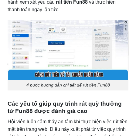
hành xem xét yêu cầu
rút tiền Fun88
và thực hiện
thanh toán ngay lập tức.
4 bước hướng dẫn chi tiết để rút tiền Fun88
Các yếu tố giúp quy trình rút quỹ thưởng
từ Fun88 được đánh giá cao
Hội viên luôn cảm thấy an tâm khi thực hiện việc rút tiền
mặt trên trang web. Điều này xuất phát từ việc quy trình