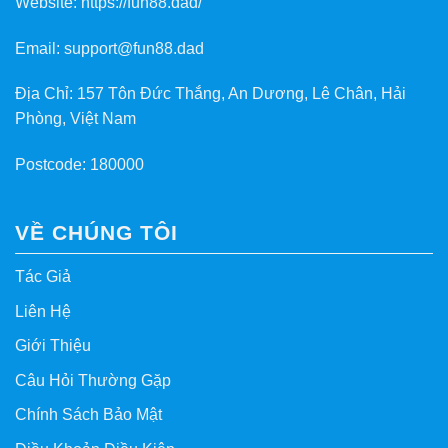
Website:
https://fun88.dad/
Email:
support@fun88.dad
Địa Chỉ:
157 Tôn Đức Thắng, An Dương, Lê Chân, Hải
Phòng, Việt Nam
Postcode:
180000
VỀ CHÚNG TÔI
Tác Giả
Liên Hệ
Giới Thiệu
Câu Hỏi Thường Gặp
Chính Sách Bảo Mật