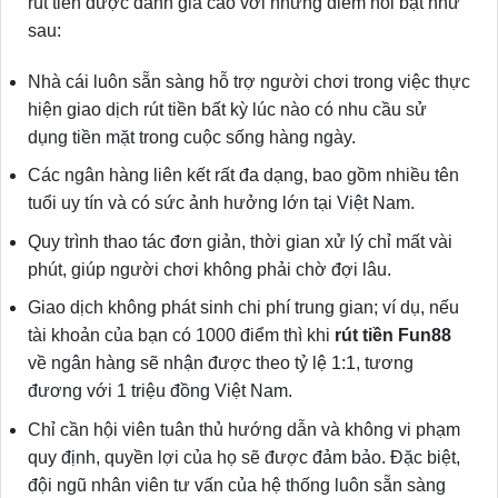
rút tiền được đánh giá cao với những điểm nổi bật như
sau:
Nhà cái luôn sẵn sàng hỗ trợ người chơi trong việc thực
hiện giao dịch rút tiền bất kỳ lúc nào có nhu cầu sử
dụng tiền mặt trong cuộc sống hàng ngày.
Các ngân hàng liên kết rất đa dạng, bao gồm nhiều tên
tuổi uy tín và có sức ảnh hưởng lớn tại Việt Nam.
Quy trình thao tác đơn giản, thời gian xử lý chỉ mất vài
phút, giúp người chơi không phải chờ đợi lâu.
Giao dịch không phát sinh chi phí trung gian; ví dụ, nếu
tài khoản của bạn có 1000 điểm thì khi
rút tiền Fun88
về ngân hàng sẽ nhận được theo tỷ lệ 1:1, tương
đương với 1 triệu đồng Việt Nam.
Chỉ cần hội viên tuân thủ hướng dẫn và không vi phạm
quy định, quyền lợi của họ sẽ được đảm bảo. Đặc biệt,
đội ngũ nhân viên tư vấn của hệ thống luôn sẵn sàng