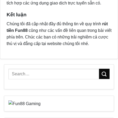
tích hợp các ứng dụng giao dịch trực tuyến sẵn có.
Kết luận
Chúng tôi đã cập nhật đầy đủ thông tin về quy trình
rút
tiền Fun88
cũng như các vấn đề liên quan trong bài viết
phía trên. Chúc các bạn có những trải nghiệm cá cược
thú vị và đẳng cấp tại website chúng tôi nhé.