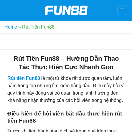
Bỏ
qua
nội
dung
Home
»
Rút Tiền Fun88
Rút Tiền Fun88 – Hướng Dẫn Thao
Tác Thực Hiện Cực Nhanh Gọn
Rút tiền Fun88
là một từ khóa rất được quan tâm, luôn
nằm trong top những tìm kiếm hàng đầu. Điều này bởi vì
quy trình này đóng vai trò quan trọng, ảnh hưởng đến
khả năng nhận thưởng của các hội viên trong hệ thống.
Điều kiện để hội viên bắt đầu thực hiện rút
tiền Fun88
Trước khi tiến hành giao dịch và trong quá trình thực