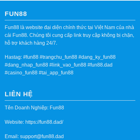
FUN88
Fun88
là website đại diện chính thức tại Việt Nam của nhà
cái Fun88. Chúng tôi cung cấp link truy cập không bị chặn,
hỗ trợ khách hàng 24/7.
Hastag: #fun88 #trangchu_fun88 #dang_ky_fun88
#dang_nhap_fun88 #link_vao_fun88 #fun88.dad
#casino_fun88 #tai_app_fun88
LIÊN HỆ
Tên Doanh Nghiệp: Fun88
Website:
https://fun88.dad/
Email:
support@fun88.dad