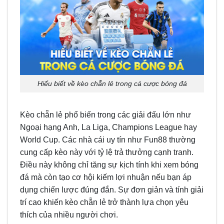
Hiểu biết về kèo chẵn lẻ trong cá cược bóng đá
Kèo chẵn lẻ phổ biến trong các giải đấu lớn như
Ngoại hạng Anh, La Liga, Champions League hay
World Cup. Các nhà cái uy tín như Fun88 thường
cung cấp kèo này với tỷ lệ trả thưởng cạnh tranh.
Điều này không chỉ tăng sự kịch tính khi xem bóng
đá mà còn tạo cơ hội kiếm lợi nhuận nếu bạn áp
dụng chiến lược đúng đắn. Sự đơn giản và tính giải
trí cao khiến kèo chẵn lẻ trở thành lựa chọn yêu
thích của nhiều người chơi.