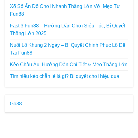
Xổ Số Ấn Độ Chơi Nhanh Thắng Lớn Với Mẹo Từ
Fun88
Fast 3 Fun88 – Hướng Dẫn Chơi Siêu Tốc, Bí Quyết
Thắng Lớn 2025
Nuôi Lô Khung 2 Ngày – Bí Quyết Chinh Phục Lô Đề
Tại Fun88
Kèo Châu Âu: Hướng Dẫn Chi Tiết & Mẹo Thắng Lớn
Tìm hiểu kèo chẵn lẻ là gì? Bí quyết chơi hiệu quả
Go88