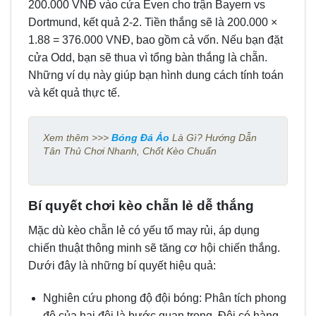
200.000 VNĐ vào cửa Even cho trận Bayern vs
Dortmund, kết quả 2-2. Tiền thắng sẽ là 200.000 ×
1.88 = 376.000 VNĐ, bao gồm cả vốn. Nếu bạn đặt
cửa Odd, bạn sẽ thua vì tổng bàn thắng là chẵn.
Những ví dụ này giúp bạn hình dung cách tính toán
và kết quả thực tế.
Xem thêm >>>
Bóng Đá Ảo
Là Gì? Hướng Dẫn
Tân Thủ Chơi Nhanh, Chốt Kèo Chuẩn
Bí quyết chơi kèo chẵn lẻ dễ thắng
Mặc dù kèo chẵn lẻ có yếu tố may rủi, áp dụng
chiến thuật thông minh sẽ tăng cơ hội chiến thắng.
Dưới đây là những bí quyết hiệu quả:
Nghiên cứu phong độ đội bóng: Phân tích phong
độ của hai đội là bước quan trọng. Đội có hàng