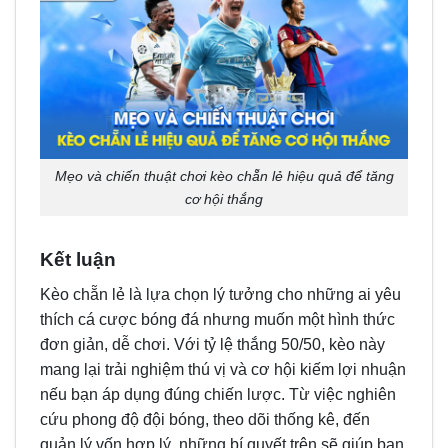
Mẹo và chiến thuật chơi kèo chẵn lẻ hiệu quả để tăng
cơ hội thắng
Kết luận
Kèo chẵn lẻ là lựa chọn lý tưởng cho những ai yêu
thích cá cược bóng đá nhưng muốn một hình thức
đơn giản, dễ chơi. Với tỷ lệ thắng 50/50, kèo này
mang lại trải nghiệm thú vị và cơ hội kiếm lợi nhuận
nếu bạn áp dụng đúng chiến lược. Từ việc nghiên
cứu phong độ đội bóng, theo dõi thống kê, đến
quản lý vốn hợp lý, những bí quyết trên sẽ giúp bạn