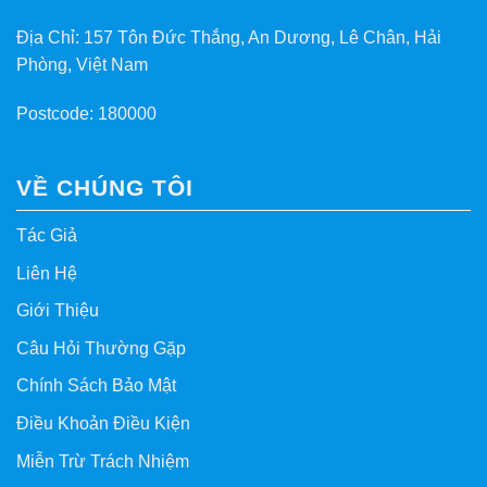
Địa Chỉ:
157 Tôn Đức Thắng, An Dương, Lê Chân, Hải
Phòng, Việt Nam
Postcode:
180000
VỀ CHÚNG TÔI
Tác Giả
Liên Hệ
Giới Thiệu
Câu Hỏi Thường Gặp
Chính Sách Bảo Mật
Điều Khoản Điều Kiện
Miễn Trừ Trách Nhiệm