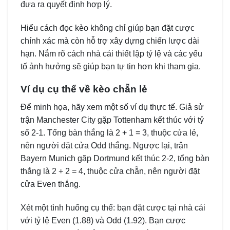
đưa ra quyết định hợp lý.
Hiểu cách đọc kèo không chỉ giúp bạn đặt cược
chính xác mà còn hỗ trợ xây dựng chiến lược dài
hạn. Nắm rõ cách nhà cái thiết lập tỷ lệ và các yếu
tố ảnh hưởng sẽ giúp bạn tự tin hơn khi tham gia.
Ví dụ cụ thể về kèo chẵn lẻ
Để minh họa, hãy xem một số ví dụ thực tế. Giả sử
trận Manchester City gặp Tottenham kết thúc với tỷ
số 2-1. Tổng bàn thắng là 2 + 1 = 3, thuộc cửa lẻ,
nên người đặt cửa Odd thắng. Ngược lại, trận
Bayern Munich gặp Dortmund kết thúc 2-2, tổng bàn
thắng là 2 + 2 = 4, thuộc cửa chẵn, nên người đặt
cửa Even thắng.
Xét một tình huống cụ thể: bạn đặt cược tại nhà cái
với tỷ lệ Even (1.88) và Odd (1.92). Bạn cược