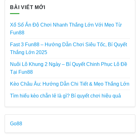
BÀI VIẾT MỚI
Xổ Số Ấn Độ Chơi Nhanh Thắng Lớn Với Mẹo Từ
Fun88
Fast 3 Fun88 – Hướng Dẫn Chơi Siêu Tốc, Bí Quyết
Thắng Lớn 2025
Nuôi Lô Khung 2 Ngày – Bí Quyết Chinh Phục Lô Đề
Tại Fun88
Kèo Châu Âu: Hướng Dẫn Chi Tiết & Mẹo Thắng Lớn
Tìm hiểu kèo chẵn lẻ là gì? Bí quyết chơi hiệu quả
Go88