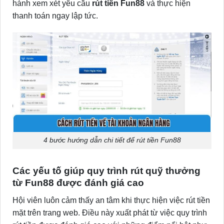
hành xem xét yêu cầu
rút tiền Fun88
và thực hiện
thanh toán ngay lập tức.
4 bước hướng dẫn chi tiết để rút tiền Fun88
Các yếu tố giúp quy trình rút quỹ thưởng
từ Fun88 được đánh giá cao
Hội viên luôn cảm thấy an tâm khi thực hiện việc rút tiền
mặt trên trang web. Điều này xuất phát từ việc quy trình