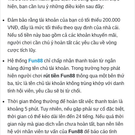
hiện, bạn cần lưu ý những điều kiện sau đây:
Đảm bảo rằng tài khoản của bạn có tối thiểu 200.000
VNĐ, đây là mức tối thiểu theo quy định của nhà cái.
Nếu số tiền này bao gồm cả các khoản khuyến mãi,
người chơi cần chú ý hoàn tất các yêu cầu về vòng
cược tích lũy.
Hệ thống
Fun88
chỉ chấp nhận thanh toán từ ngân
hàng đứng tên chủ tài khoản. Trong trường hợp phát
hiện người chơi
rút tiền Fun88
thông qua một bên thứ
ba, tức là tên chủ tài khoản không trùng khớp với danh
tính hội viên, yêu cầu sẽ bị từ chối.
Thời gian thông thường để hoàn tất việc thanh toán là
khoảng 5 phút. Tuy nhiên, nếu gặp phải sự cố đặc biệt,
thời gian có thể kéo dài lên đến 24 tiếng. Nếu quá thời
gian này mà giao dịch vẫn chưa hoàn tất, bạn nên liên
hệ với nhân viên tư vấn của
Fun88
để báo cáo tình